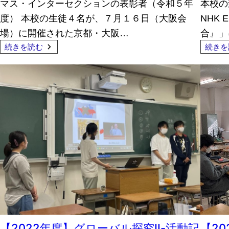
マス・インターセクションの表彰者（令和５年
本校の
度） 本校の生徒４名が、７月１６日（大阪会
NHK
場）に開催された京都・大阪…
合』」
続きを読む
続きを
【2022年度】グローバル探究Ⅱ-活動記
【2