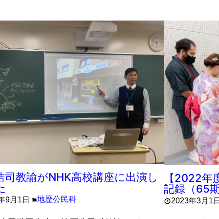
浩司教諭がNHK高校講座に出演し
【2022
た
記録（65
地歴公民科
3年9月1日
2023年3月1