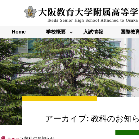
内
容
を
ス
キ
ッ
Home
学校概要
入試情報
国際教
プ
アーカイブ:
教科のお知
Home
>
教科のお知らせ