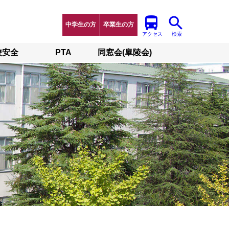
中学生の方
卒業生の方
アクセス
検索
校安全
PTA
同窓会(皐陵会)