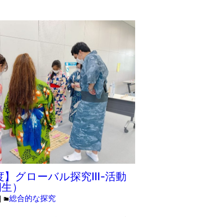
年度】グローバル探究Ⅲ-活動
期生）
総合的な探究
日