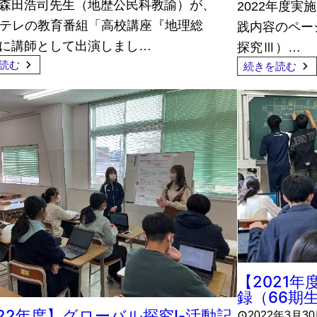
森田浩司先生（地歴公民科教諭）が、
2022年度
 Eテレの教育番組「高校講座『地理総
践内容のペー
に講師として出演しまし…
探究Ⅲ）…
読む
続きを読む
【2021
録（66期
022年度】グローバル探究Ⅰ-活動記
2022年3月3