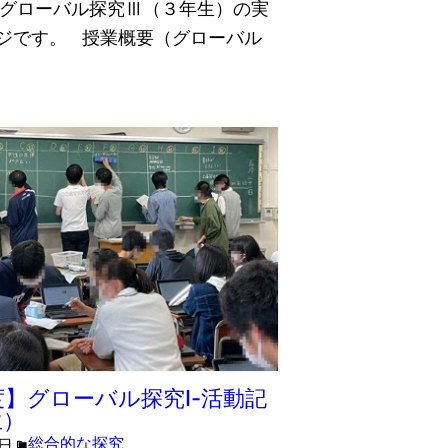
実施グローバル探究Ⅲ（３年生）の実
ジです。 授業概要（グローバル
年度】グローバル探究Ⅰ-活動記
生）
総合的な探究
0日