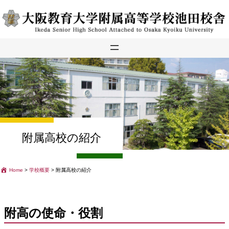
内
容
を
ス
キ
ッ
プ
附属高校の紹介
Home
>
学校概要
>
附属高校の紹介
附高の使命・役割