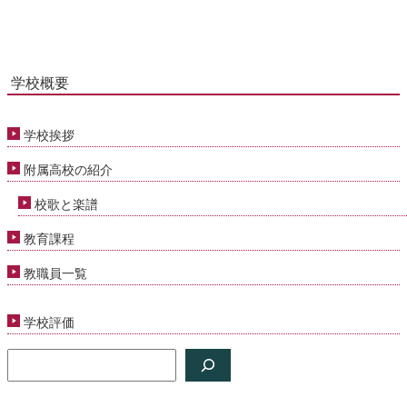
学校概要
学校挨拶
附属高校の紹介
校歌と楽譜
教育課程
教職員一覧
学校評価
検
令和9年度 入試出願書類更新
索
2026年7月17日
令和9年度の入試出願書類を更新しました。 サイト上部「入試