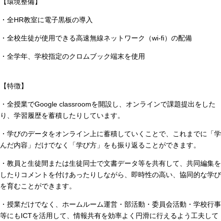
【環境整備】
・全
HR教室に電子黒板の導入
・全校生徒が使用できる高速無線ネットワーク（
wi-fi）の配備
・全学年、学校指定のクロムブック端末を使用
【特徴】
・全授業でGoogle c
lassroom
を開設し、オンラインで課題提出をした
り、学習履歴を蓄積したりしています。
・学びのデータをオンライン上に蓄積していくことで、これまでに「学
んだ内容」だけでなく「学び方」をも振り返ることができます。
・教員と生徒間または生徒同士で文書データ等を共有して、共同編集を
したりコメントを付けあったりしながら、即時性の高い、協同的な学び
を育むことができます。
・授業だけでなく、ホームルーム運営・部活動・委員会活動・学校行事
等にもICTを活用して、情報共有を効率よく円滑に行えるよう工夫して