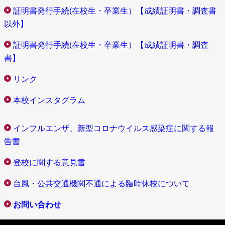
6
証明書発行手続(在校生・卒業生）【成績証明書・調査書
:
（2026年）11月14日（土）に、池田地区…
続きを読む
年
令
以外】
度
和
大
証明書発行手続(在校生・卒業生）【成績証明書・調査
８
阪
年
書】
教
度
育
リンク
（
大
2
学
本校インスタグラム
0
附
2
属
6
インフルエンザ、新型コロナウイルス感染症に関する報
高
年
告書
等
度
学
）
登校に関する意見書
校
研
池
台風・公共交通機関不通による臨時休校について
究
田
発
校
お問い合わせ
表
舎
会
同