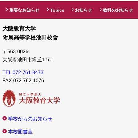
情報」タブより参照ください。
重要なお知らせ
Topics
お知らせ
教科のお知らせ
１年生（71期）附高祭
2026年7月17日
大阪教育大学
6月12，13，14日に附高祭を実施しました。その際の１年生の
様子です。 学校情報全体はこちら、各教科の取組み…
続きを読
附属高等学校池田校舎
:
む
１
〒563-0026
2027年度の大学入試に関するお知らせを更新しました。
年
大阪府池田市緑丘1-5-1
2026年7月12日
生
【2027年度の大学入試を予定している方へ】
（
TEL 072-761-8473
7
2026年度大阪教育大学附属高等学校池田校舎同窓会・皐陵会総
FAX 072-762-1076
1
会のご報告
期
2026年7月10日
向暑の候、会員の皆様におかれましては、 ますますご清祥のこ
）
ととお慶び申し上げます。2026年度の皐陵会定時総会…
附
続きを
:
読む
高
学校からのお知らせ
2
祭
令和８年度（2026年度）研究発表会のご案内（第一次案内）
0
2026年7月9日
本校図書室
2
令和８年(2026年度)研究発表会のご案内(第一次案内) 令和８年