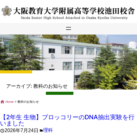
内
容
を
ス
キ
ッ
プ
アーカイブ:
教科のお知らせ
Home
>
教科のお知らせ
【2年生 生物】ブロッコリーのDNA抽出実験を行
いました
理科
2026年7月24日