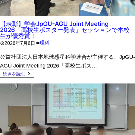
【表彰】学会JpGU-AGU Joint Meeting
2026「高校生ポスター発表」セッションで本校
生が優秀賞！
理科
2026年7月6日
公益社団法人日本地球惑星科学連合が主催する、JpGU-
AGU Joint Meeting 2026「高校生ポス…
続きを読む