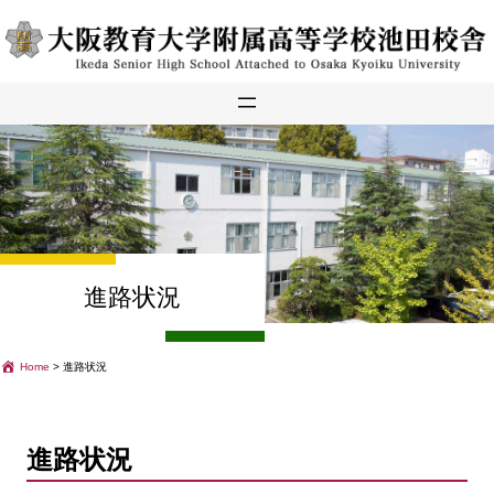
内
容
を
ス
キ
ッ
プ
進路状況
Home
>
進路状況
進路状況