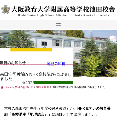
内
容
を
ス
キ
ッ
プ
教科のお知らせ
地歴公民科
森田浩司教諭がNHK高校講座に出演し
ました
2023年9月1日
Home
>
教科のお知らせ
>
地歴公民科
>
森田浩司教諭がNHK高校講座に出演しました
本校の森田浩司先生（地歴公民科教諭）が、
NHK Eテレの教育番
組「高校講座『地理総合』」
に講師として出演しました。