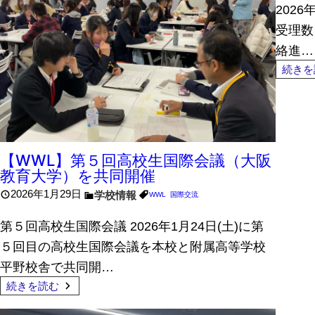
202
受理数）
絡進…
続きを
【WWL】第５回高校生国際会議（大阪
教育大学）を共同開催
2026年1月29日
学校情報
WWL
, 
国際交流
第５回高校生国際会議 2026年1月24日(土)に第
５回目の高校生国際会議を本校と附属高等学校
平野校舎で共同開…
続きを読む