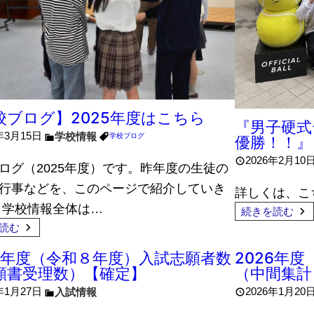
校ブログ】2025年度はこちら
『男子硬式
年3月15日
学校情報
学校ブログ
優勝！！』
2026年2月10
ログ（2025年度）です。昨年度の生徒の
行事などを、このページで紹介していき
詳しくは、こ
 学校情報全体は…
続きを読む
読む
26年度（令和８年度）入試志願者数
2026年
願書受理数）【確定】
（中間集計
年1月27日
2026年1月20
入試情報