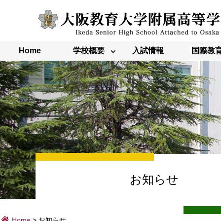
内
容
を
ス
キ
ッ
Home
学校概要
入試情報
国際教
プ
お知らせ
Home
>
お知らせ