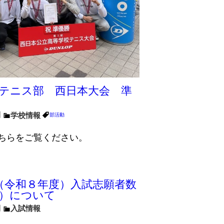
テニス部 西日本大会 準
日
学校情報
部活動
ちらをご覧ください。
度（令和８年度）入試志願者数
）について
日
入試情報