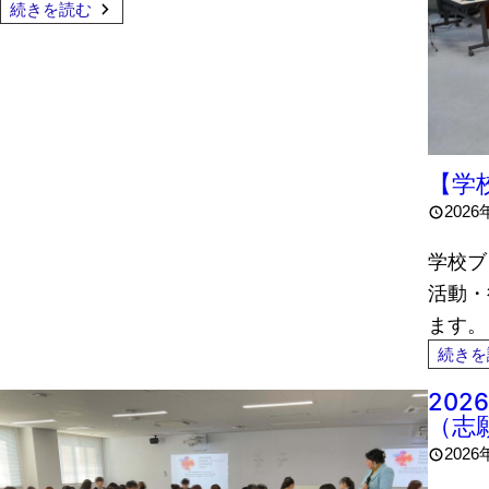
続きを読む
【学
2026
学校ブ
活動・
ます。
続きを
20
（志
2026