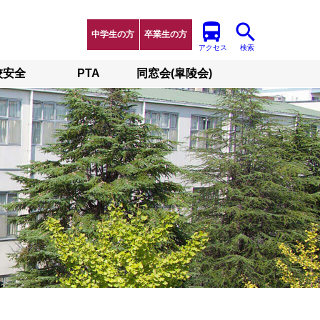
中学生の方
卒業生の方
アクセス
検索
校安全
PTA
同窓会(皐陵会)