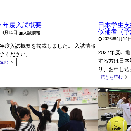
８年度入試概要
日本学生支
候補者（予
年4月15日
入試情報
2026年4月14
年度入試概要を掲載しました。 入試情報
2027年度
照ください。
する方は日本
読む
り、お申し込
続きを読む