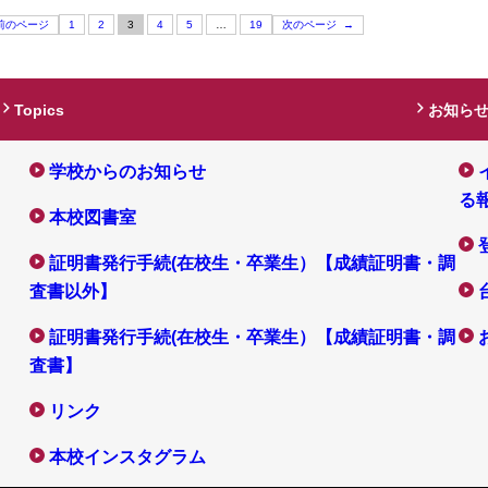
前のページ
1
2
3
4
5
…
19
次のページ
→
Topics
お知ら
学校からのお知らせ
る
本校図書室
証明書発行手続(在校生・卒業生）【成績証明書・調
査書以外】
証明書発行手続(在校生・卒業生）【成績証明書・調
査書】
リンク
本校インスタグラム