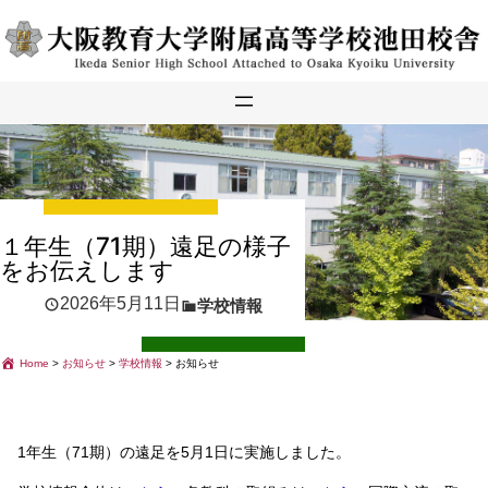
内
容
を
ス
キ
ッ
プ
１年生（71期）遠足の様子
をお伝えします
2026年5月11日
学校情報
Home
>
お知らせ
>
学校情報
>
お知らせ
1年生（71期）の遠足を5月1日に実施しました。