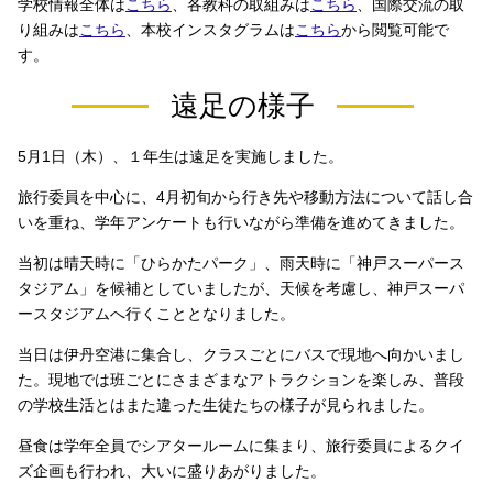
学校情報全体は
こちら
、各教科の取組みは
こちら
、国際交流の取
り組みは
こちら
、本校インスタグラムは
こちら
から閲覧可能で
す。
遠足の様子
5月1日（木）、１年生は遠足を実施しました。
旅行委員を中心に、4月初旬から行き先や移動方法について話し合
いを重ね、学年アンケートも行いながら準備を進めてきました。
当初は晴天時に「ひらかたパーク」、雨天時に「神戸スーパース
タジアム」を候補としていましたが、天候を考慮し、神戸スーパ
ースタジアムへ行くこととなりました。
当日は伊丹空港に集合し、クラスごとにバスで現地へ向かいまし
た。現地では班ごとにさまざまなアトラクションを楽しみ、普段
の学校生活とはまた違った生徒たちの様子が見られました。
昼食は学年全員でシアタールームに集まり、旅行委員によるクイ
ズ企画も行われ、大いに盛りあがりました。