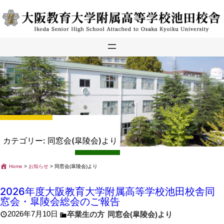
内
容
を
ス
キ
ッ
プ
カテゴリー:
同窓会(皐陵会)より
Home
>
お知らせ
>
同窓会(皐陵会)より
2026年度大阪教育大学附属高等学校池田校舎同
窓会・皐陵会総会のご報告
2026年7月10日
卒業生の方
同窓会(皐陵会)より
, 