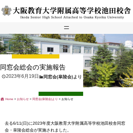
内
容
を
ス
キ
ッ
プ
同窓会総会の実施報告
2023年6月19日
同窓会(皐陵会)より
Home
>
お知らせ
>
同窓会(皐陵会)より
>
お知らせ
去る6/11(日)に2023年度大阪教育大学附属高等学校池田校舎同窓
会・皐陵会総会が実施されました。