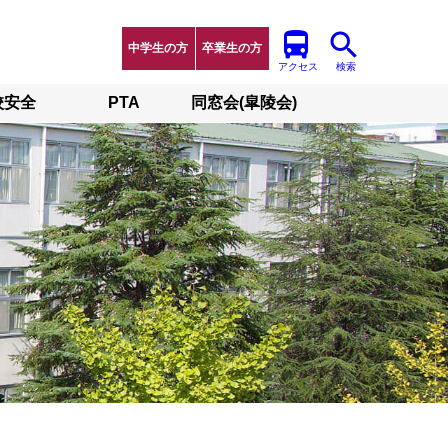
中学生の方
卒業生の方
アクセス
検索
校安全
PTA
同窓会(皐陵会)