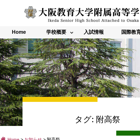
内
容
を
ス
キ
ッ
Home
学校概要
入試情報
国際教
プ
タグ:
附高祭
Home
>
お知らせ
>
附高祭