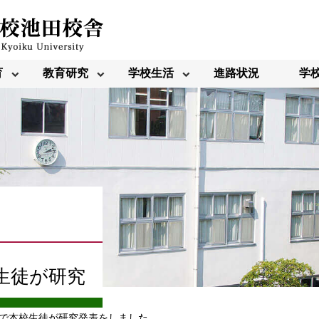
育
教育研究
学校生活
進路状況
学
生徒が研究
で本校生徒が研究発表をしました