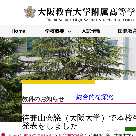
内
容
を
ス
キ
ッ
Home
学校概要
入試情報
国際教
プ
総合的な探究
教科のお知らせ
待兼山会議（大阪大学）で本校
発表をしました
2026年4月6日
Home
>
教科のお知らせ
>
総合的な探究
>
待兼山会議（大阪大学）