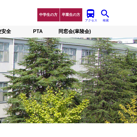
中学生の方
卒業生の方
アクセス
検索
校安全
PTA
同窓会(皐陵会)