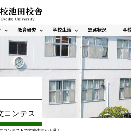
育
教育研究
学校生活
進路状況
学
文コンテス
文コンテストで本校生徒が入選！