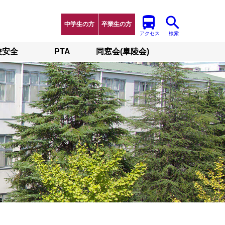
中学生の方
卒業生の方
アクセス
検索
校安全
PTA
同窓会(皐陵会)