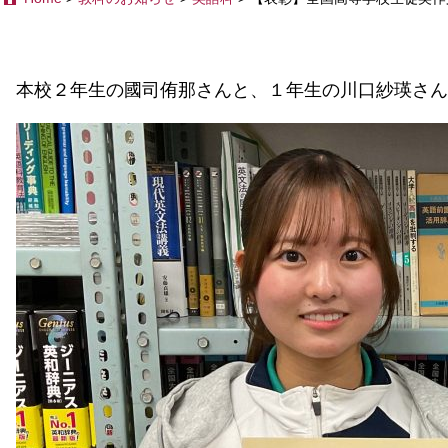
本校２年生の國司侑那さんと、１年生の川口紗瑛さん