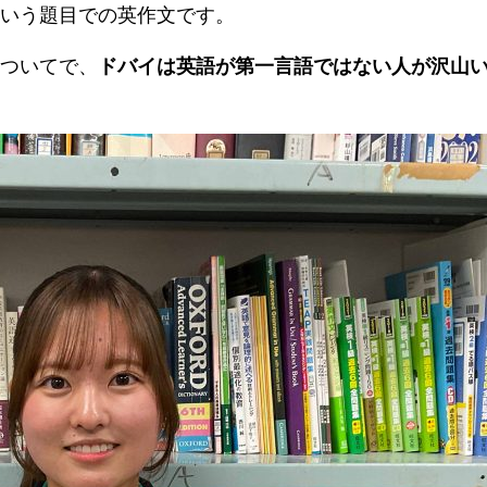
of AI?> という題目での英作文です。
ついてで、
ドバイは英語が第一言語ではない人が沢山