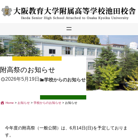
内
容
を
ス
キ
ッ
プ
附高祭のお知らせ
2026年5月19日
学校からのお知らせ
Home
>
お知らせ
>
学校からのお知らせ
>
お知らせ
今年度の附高祭（一般公開）は、6月14日(日)を予定しておりま
す。