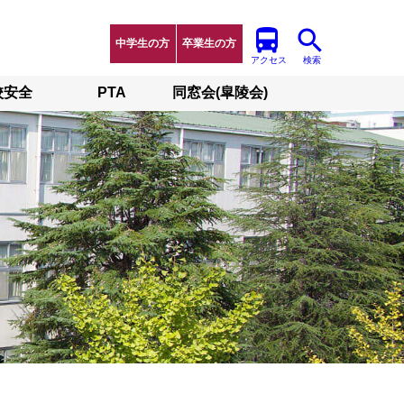
中学生の方
卒業生の方
アクセス
検索
校安全
PTA
同窓会(皐陵会)