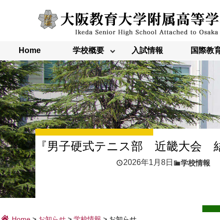
内
容
を
ス
キ
ッ
Home
学校概要
入試情報
国際教
プ
『男子硬式テニス部 近畿大会 
2026年1月8日
学校情報
Home
>
お知らせ
>
学校情報
>
お知らせ