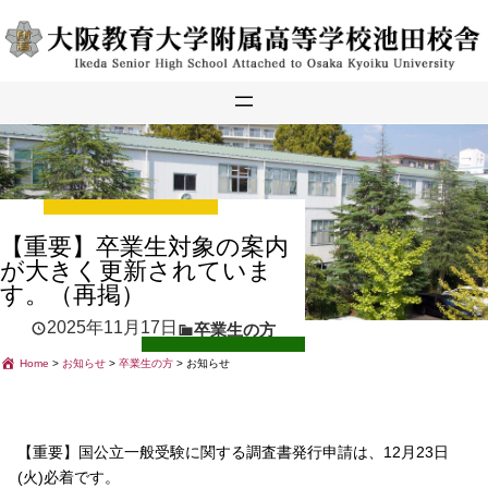
内
容
を
ス
キ
ッ
プ
【重要】卒業生対象の案内
が大きく更新されていま
す。（再掲）
2025年11月17日
卒業生の方
Home
>
お知らせ
>
卒業生の方
>
お知らせ
【重要】国公立一般受験に関する調査書発行申請は、12月23日
(火)必着です。