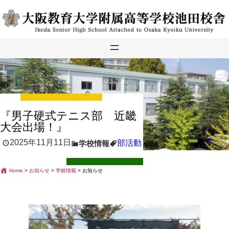
内
容
を
ス
キ
ッ
プ
『男子硬式テニス部 近畿
大会出場！』
2025年11月11日
部活動
学校情報
Home
>
お知らせ
>
学校情報
>
お知らせ