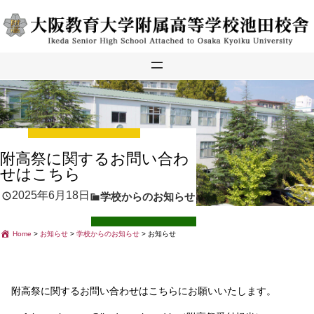
内
容
を
ス
キ
ッ
プ
附高祭に関するお問い合わ
せはこちら
2025年6月18日
学校からのお知らせ
Home
>
お知らせ
>
学校からのお知らせ
>
お知らせ
附高祭に関するお問い合わせはこちらにお願いいたします。