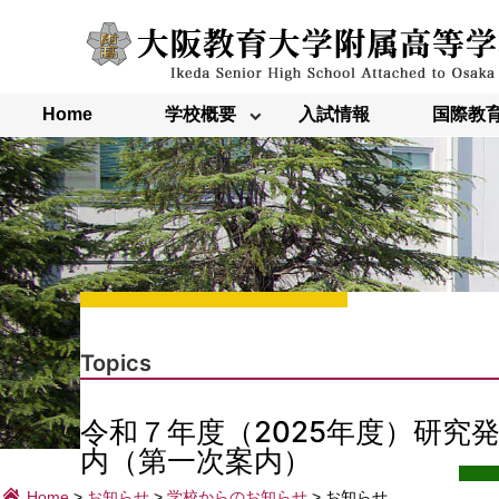
内
容
を
ス
キ
ッ
Home
学校概要
入試情報
国際教
プ
Topics
令和７年度（2025年度）研究
内（第一次案内）
Home
>
お知らせ
>
学校からのお知らせ
>
お知らせ