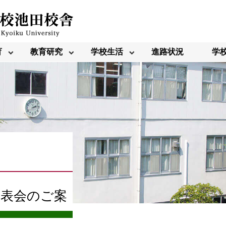
育
教育研究
学校生活
進路状況
学
発表会のご案