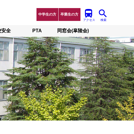
中学生の方
卒業生の方
アクセス
検索
校安全
PTA
同窓会(皐陵会)