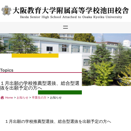
内
容
を
ス
キ
ッ
プ
Topics
１月出願の学校推薦型選抜、総合型選
抜を出願予定の方へ
Home
>
お知らせ
>
卒業生の方
>
お知らせ
１月出願の学校推薦型選抜、総合型選抜を出願予定の方へ