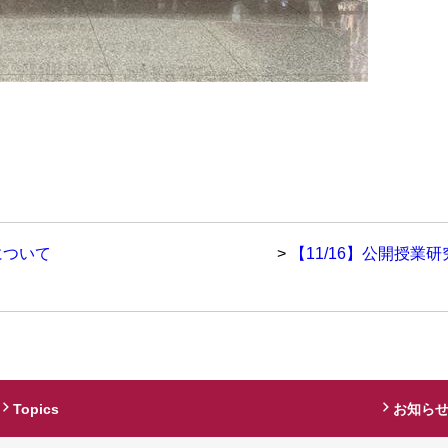
について
>
【11/16】公開授業
Topics
お知ら