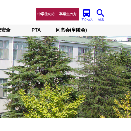
中学生の方
卒業生の方
アクセス
検索
校安全
PTA
同窓会(皐陵会)