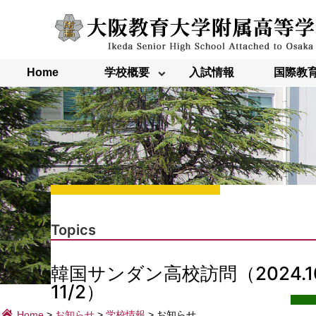
内
容
を
ス
キ
ッ
Home
学校概要
入試情報
国際教
プ
Topics
韓国サンダン高校訪問（2024.10
11/2）
Home
>
お知らせ
>
学校情報
>
お知らせ