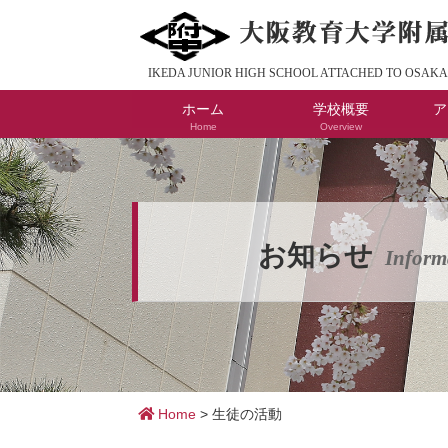
IKEDA JUNIOR HIGH SCHOOL ATTACHED TO OSAKA
ホーム
学校概要
ア
Home
Overview
教育と使命
沿革
校長より
学校行事
学校評価
いじめ防止
教
生
お知らせ
Inform
Home
>
生徒の活動