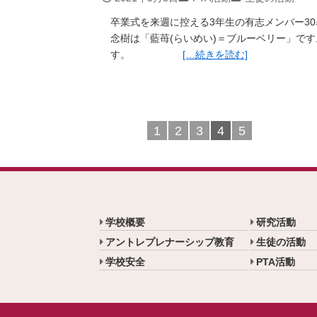
卒業式を来週に控える3年生の有志メンバー30
念樹は「藍苺(らいめい)＝ブルーベリー」で
す。
[… 続きを読む]
1
2
3
4
5
学校概要
研究活動
アントレプレナーシップ教育
生徒の活動
学校安全
PTA活動