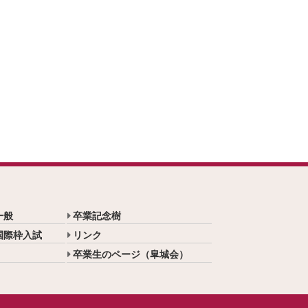
一般
卒業記念樹
国際枠入試
リンク
卒業生のページ（皐城会）