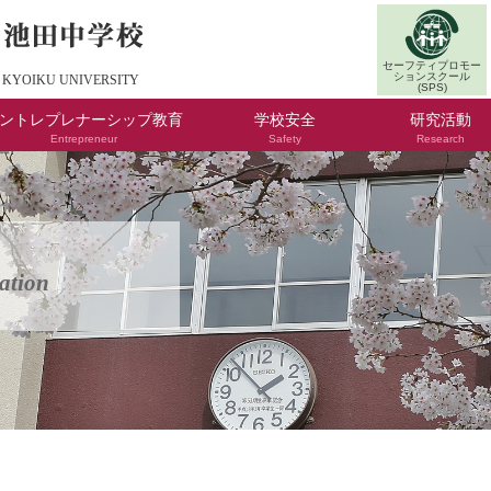
セーフティプロモー
ションスクール
 KYOIKU UNIVERSITY
(SPS)
ントレプレナーシップ教育
学校安全
研究活動
Entrepreneur
Safety
Research
員の研修活動(準備中)
徒の学習活動(準備中)
Safety Promotion School(SPS)
安全教育
安全管理
学校安全の手引き
研究会・研修
実践報告集
ation