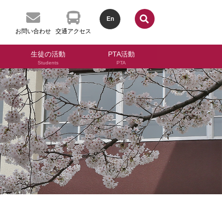
En
お問い合わせ
交通アクセス
生徒の活動
PTA活動
Students
PTA
会について
クラブ活動
附中生徒会