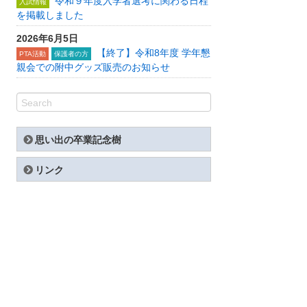
令和９年度入学者選考に関わる日程
入試情報
を掲載しました
2026年6月5日
【終了】令和8年度 学年懇
PTA活動
保護者の方
親会での附中グッズ販売のお知らせ
思い出の卒業記念樹
リンク