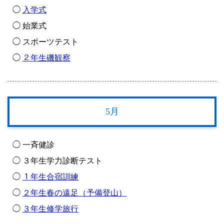
◯
入学式
◯ 始業式
◯ スポーツテスト
◯
２年生磯観察
5月
◯ 一斉健診
◯ ３年生学力診断テスト
◯
１年生合宿訓練
◯
２年生春の遠足（予備登山）
◯
３年生修学旅行