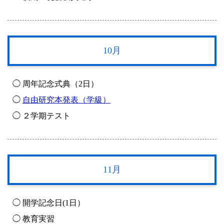
10月
◯ 周年記念式典（2日）
◯
自由研究本発表（学級）
◯ ２学期テスト
11月
◯ 開学記念日(1日）
◯ 教育実習