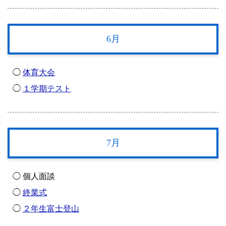
6月
◯
体育大会
◯
１学期テスト
7月
◯ 個人面談
◯
終業式
◯
２年生富士登山