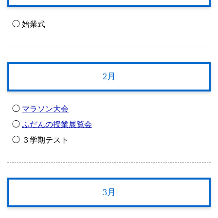
◯ 始業式
2月
◯
マラソン大会
◯
ふだんの授業展覧会
◯ ３学期テスト
3月