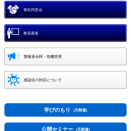
青松同窓会
教員募集
警報発令時・危機管理
感染症の対応について
学びのもり
(天附連)
公開セミナー
(天附連)