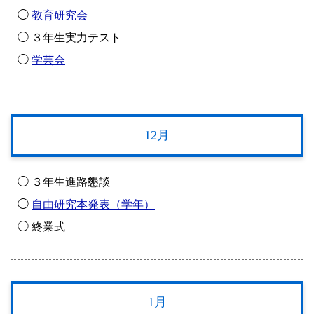
◯
教育研究会
◯ ３年生実力テスト
◯
学芸会
12月
◯ ３年生進路懇談
◯
自由研究本発表（学年）
◯ 終業式
1月