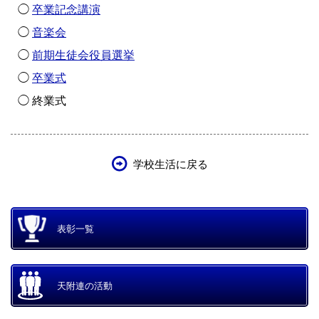
◯
卒業記念講演
◯
音楽会
◯
前期生徒会役員選挙
◯
卒業式
◯ 終業式
学校生活に戻る
表彰一覧
天附連の活動