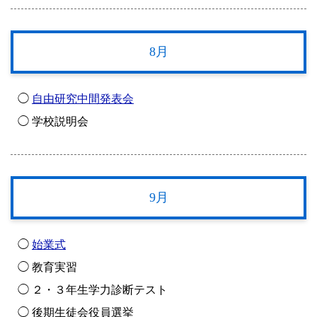
8月
◯
自由研究中間発表会
◯ 学校説明会
9月
◯
始業式
◯ 教育実習
◯ ２・３年生学力診断テスト
◯ 後期生徒会役員選挙