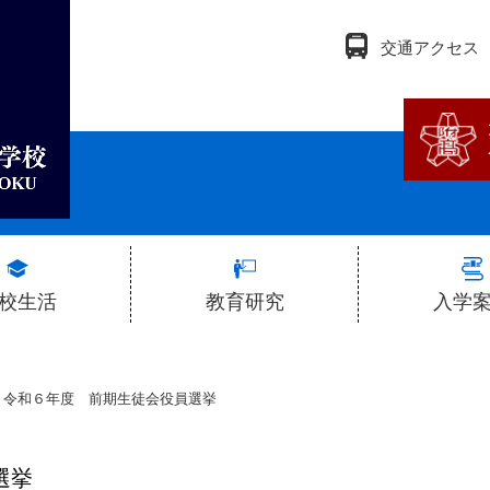
交通アクセス
校生活
教育研究
入学
学校行事
教育研究会
生徒募集に
≫
令和６年度 前期生徒会役員選挙
徒会活動
その他教育研究活動
学校説
選挙
ラブ活動
研究集録
入試結