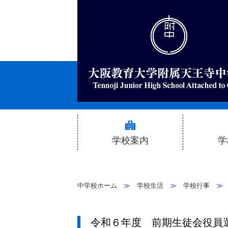
学校案内
学
校長挨拶
中学校ホーム
≫
学校生活
≫
学校行事
本校の理念と特色
生
令和６年度 前期生徒会役員
特色ある学習活動
ク