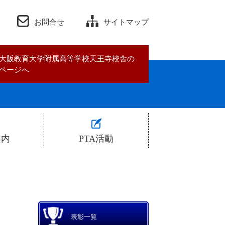
お問合せ
サイトマップ
大阪教育大学附属高等学校天王寺校舎の
ページへ
案内
PTA活動
ついて
PTA規約
明会
活動予定・報告
表彰一覧
果