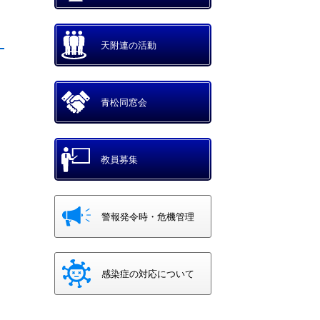
メッセージ
天附連の活動
青松同窓会
教員募集
警報発令時・危機管理
感染症の対応について