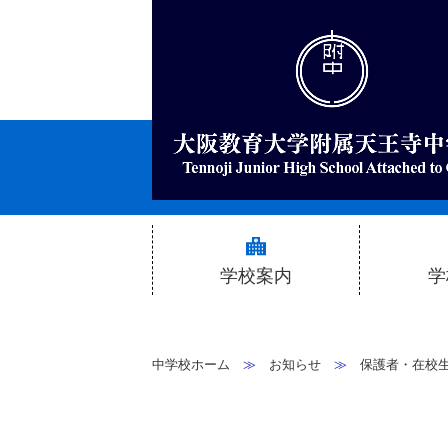
学校案内
学
校長挨拶
中学校ホーム
≫
お知らせ
≫
保護者・在校
本校の理念と特色
生
特色ある学習活動
ク