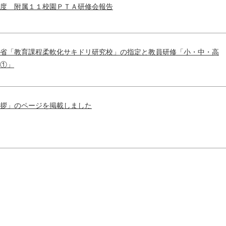
度 附属１１校園ＰＴＡ研修会報告
教育実習
卒業生からの
省「教育課程柔軟化サキドリ研究校」の指定と教員研修「小・中・高
自由研究DB
①」
拶」のページを掲載しました