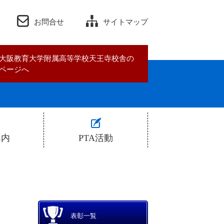
お問合せ
サイトマップ
大阪教育大学附属高等学校天王寺校舎の
ページへ
案内
PTA活動
ついて
PTA規約
明会
活動予定・報告
表彰一覧
果