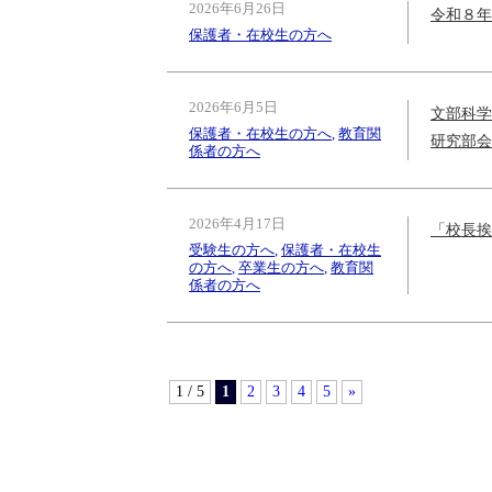
2026年6月26日
令和８年
保護者・在校生の方へ
沿革
2026年6月5日
文部科学
授業時数・シラバス
保護者・在校生の方へ
,
教育関
研究部会
係者の方へ
附中校歌・応援歌
2026年4月17日
「校長挨
受験生の方へ
,
保護者・在校生
公開文書一覧
の方へ
,
卒業生の方へ
,
教育関
係者の方へ
1 / 5
1
2
3
4
5
»