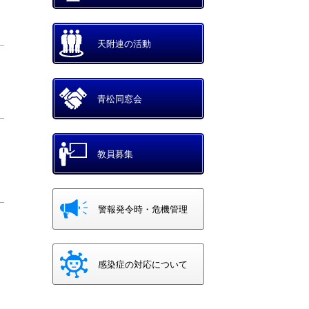
メッセージ
天附連の活動
青松同窓会
教員募集
警報発令時・危機管理
感染症の対応について