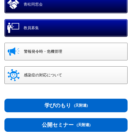
青松同窓会
教員募集
警報発令時・危機管理
感染症の対応について
学びのもり
(天附連)
公開セミナー
(天附連)