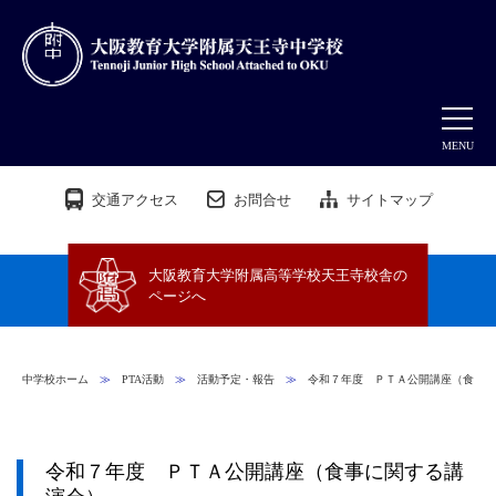
MENU
交通アクセス
お問合せ
サイトマップ
大阪教育大学附属高等学校天王寺校舎の
ページへ
中学校ホーム
≫
PTA活動
≫
活動予定・報告
≫
令和７年度 ＰＴＡ公開講座（食事
令和７年度 ＰＴＡ公開講座（食事に関する講