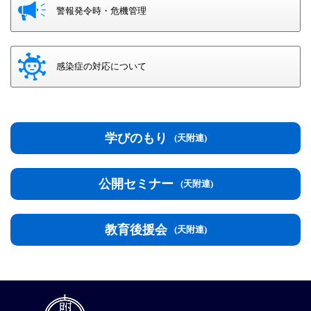
警報発令時・危機管理
感染症の対応について
学びのもり
(天附連)
公開セミナー
(天附連)
教育後援会
(天附連)