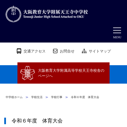
MENU
交通アクセス
お問合せ
サイトマップ
大阪教育大学附属高等学校天王寺校舎の
ページへ
中学校ホーム
≫
学校生活
≫
学校行事
≫
令和６年度 体育大会
令和６年度 体育大会