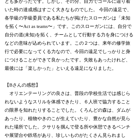
とも多かったです。しかし、その分、自力でゴールに辿り着
いた時の達成感はすごく大きなものでした。 今回の遠足で、
各学級の学級委員である私たちが掲げたスローガンは「未知
を拓く〜Act as teams〜」です。このスローガンには、自分で
自分の道(未知)を拓く、チームとして行動する力を身につける
などの意味が込められています。この２つは、来年の修学旅
行で必要になってくる力なので、今回の遠足でしっかりと身
につけることができて良かったです。失敗もあったけれど、
最後には「楽しかった」といえる遠足になりました。
【Bさんの感想】
オリエンテーリングの良さは、普段の学校生活では感じら
れないようなスリルを体感できたり、６人班で協力すること
の限界を知れたりすることでした。くろんどの森は、ダムが
あったり、植物やきのこが生えていたり、豊かな自然が見ら
れた場所でした。クサリを掴んで登る所や休憩できるベンチ
や展望台や鉄塔があり、珍しいものがたくさん見られまし