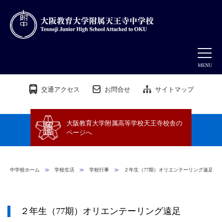
MENU
交通アクセス
お問合せ
サイトマップ
大阪教育大学附属高等学校天王寺校舎の
ページへ
中学校ホーム
≫
学校生活
≫
学校行事
≫
２年生（77期）オリエンテーリング遠足
２年生（77期）オリエンテーリング遠足