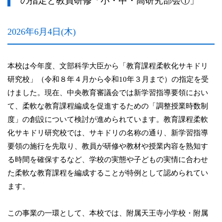
の指定と教員研修「小・中・高研究部会①」
2026年6月4日(木)
本校は今年度、文部科学大臣から「教育課程柔軟化サキドリ
研究校」（令和８年４月から令和10年３月まで）の指定を受
けました。現在、中央教育審議会では新学習指導要領におい
て、柔軟な教育課程編成を促進するための「調整授業時数制
度」の創設について検討が進められています。教育課程柔軟
化サキドリ研究校では、サキドリの名称の通り、新学習指導
要領の施行を先取り、教員が研修や教材や授業内容を熟知す
る時間を確保するなど、学校の実態や子どもの実情に合わせ
た柔軟な教育課程を編成することが特例として認められてい
ます。
この事業の一環として、本校では、附属天王寺小学校・附属