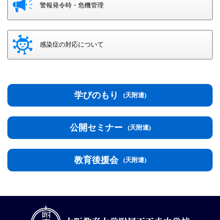
警報発令時・危機管理
感染症の対応について
学びのもり
(天附連)
公開セミナー
(天附連)
教育後援会
(天附連)