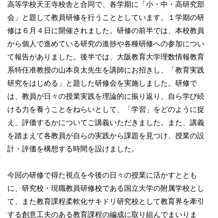
高等学校天王寺校舎と合同で、各学期に「小・中・高研究部
会」と題して教員研修を行うこととしています。１学期の研
修は６月４日に開催されました。研修の前半では、本校教員
から個人で進めている研究の進捗や各種研修への参加につい
て報告がありました。後半では、大阪教育大学理数情報教育
系特任准教授の山本良太先生を講師にお招きし、「教育実践
研究をはじめる」と題した研修会を実施しました。研修で
は、教員が日々の授業実践を理論的に振り返り、自ら学び続
ける力を養うことをねらいとして、「学習」をどのように捉
え、評価するかについてご講義いただきました。また、講義
を踏まえて各教員が自らの実践から課題を見つけ、授業の設
計・評価を構想する時間を設けました。
今回の研修で得た視点を今後の日々の授業に活かすととも
に、研究校・現職教員研修校である国立大学の附属学校とし
て、また教育課程柔軟化サキドリ研究校として教育界を牽引
する創意工夫のある教育課程の編成に取り組んでまいりま