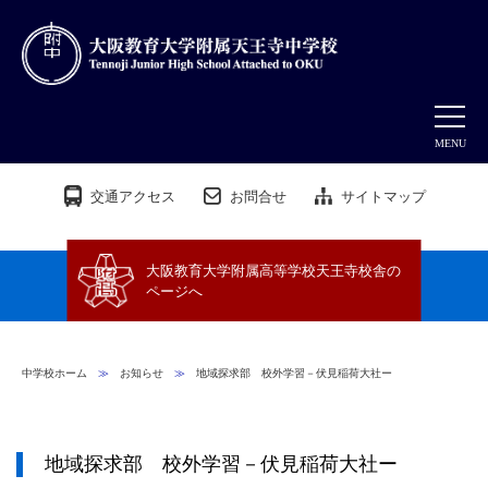
MENU
交通アクセス
お問合せ
サイトマップ
大阪教育大学附属高等学校天王寺校舎の
ページへ
中学校ホーム
≫
お知らせ
≫
地域探求部 校外学習－伏見稲荷大社ー
地域探求部 校外学習－伏見稲荷大社ー