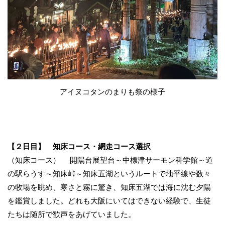
アイヌコタンのまりも祭の様子
【２日目】 知床コース・網走コース選択
（知床コース） 開陽台展望台～中標津サーモン科学館～道
の駅らうす～知床峠～知床五湖というルートで地平線や数々
の牧場を眺め、寒さと霧に驚き、知床五湖では海に沈む夕陽
を鑑賞しました。どれも大阪にいてはできない経験で、生徒
たちは随所で歓声をあげていました。