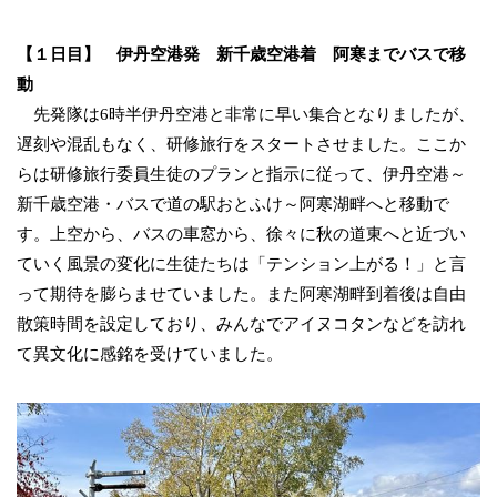
【１日目】 伊丹空港発 新千歳空港着 阿寒までバスで移
動
先発隊は6時半伊丹空港と非常に早い集合となりましたが、
遅刻や混乱もなく、研修旅行をスタートさせました。ここか
らは研修旅行委員生徒のプランと指示に従って、伊丹空港～
新千歳空港・バスで道の駅おとふけ～阿寒湖畔へと移動で
す。上空から、バスの車窓から、徐々に秋の道東へと近づい
ていく風景の変化に生徒たちは「テンション上がる！」と言
って期待を膨らませていました。また阿寒湖畔到着後は自由
散策時間を設定しており、みんなでアイヌコタンなどを訪れ
て異文化に感銘を受けていました。