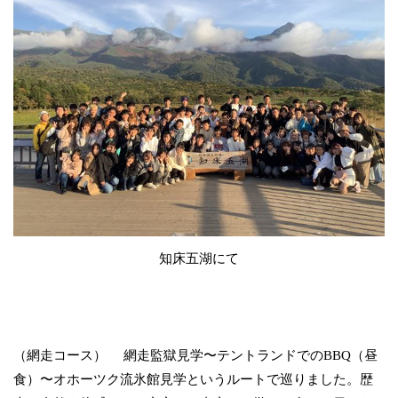
知床五湖にて
（網走コース） 網走監獄見学〜テントランドでのBBQ（昼
食）〜オホーツク流氷館見学というルートで巡りました。歴