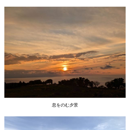
息をのむ夕景