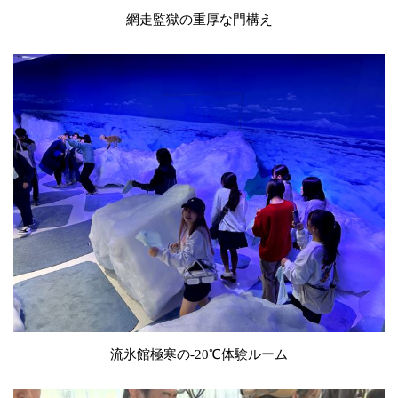
網走監獄の重厚な門構え
流氷館極寒の-20℃体験ルーム