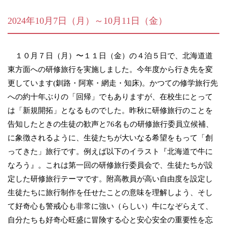
2024年10月7日（月）～10月11日（金）
１０月７日（月）〜１１日（金）の４泊５日で、北海道道
東方面への研修旅行を実施しました。今年度から行き先を変
更しています(釧路・阿寒・網走・知床)。かつての修学旅行先
への約十年ぶりの「回帰」でもありますが、在校生にとって
は「新規開拓」となるものでした。昨秋に研修旅行のことを
告知したときの生徒の歓声と76名もの研修旅行委員立候補、
に象徴されるように、生徒たちが大いなる希望をもって「創
ってきた」旅行です。例えば以下のイラスト『北海道で牛に
なろう』。これは第一回の研修旅行委員会で、生徒たちが設
定した研修旅行テーマです。附高教員が高い自由度を設定し
生徒たちに旅行制作を任せたことの意味を理解しよう、そし
て好奇心も警戒心も非常に強い（らしい）牛になぞらえて、
自分たちも好奇心旺盛に冒険する心と安心安全の重要性を忘