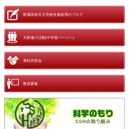
附属高校天王寺校舎
連絡用のブログ
天附連の活動
(中学校ページへ)
青松同窓会
教員募集