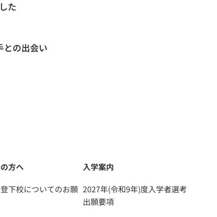
した
手との出会い
者の方へ
入学案内
な登下校についてのお願
2027年(令和9年)度入学者選考
出願要項